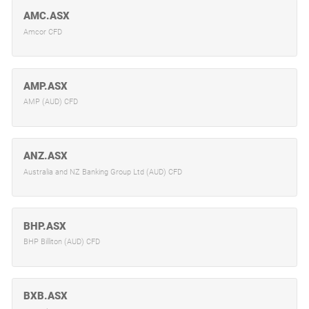
AMC.ASX
Amcor CFD
AMP.ASX
AMP (AUD) CFD
ANZ.ASX
Australia and NZ Banking Group Ltd (AUD) CFD
BHP.ASX
BHP Billiton (AUD) CFD
BXB.ASX