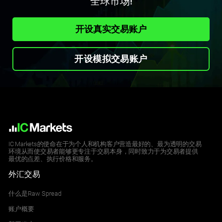
全球市场!
AMG.NYSE
AKUS.NAS
Affiliated Managers Group Inc
KCO.ETR
Akouos Inc
GSK.LSE
FR.PAR
Kloeckner & Co
开设真实交易账户
SAB.MAD
GlaxoSmithKline
Valeo
Banco de Sabadell
AMH.NYSE
AKYA.NAS
开设模拟交易账户
American Homes 4 Rent
KGX.ETR
Akoya Biosciences, Inc.
HAS.LSE
FRVIA.PAR
KION Group AG
SAN.MAD
Hays
Forvia CFD
Banco Santander SA (ES)
AMP.NYSE
ALBO.NAS
Ameriprise Financial
KRN.ETR
Albireo Pharma, Inc
HL.LSE
GLE.PAR
Krones
SGRE.MAD
Hargreaves Lansdown
Société Générale
Siemens Gamesa Renewable Energy
IC Markets的使命在于为个人和机构客户营造最好的、最为透明的交易
环境从而使交易者能够更专注于交易本身，同时致力于为交易者提供
AMR.NYSE
ALDX.NAS
最优的点差、执行价格和服务。
Alpha Metallurgi
LEO.ETR
Aldeyra Therapeutics Inc
HLMA.LSE
外汇交易
HO.PAR
Leoni
TEF.MAD
Halma
Thales
Telefonica SA (ES)
什么是Raw Spread
AMRC.NYSE
ALEC.NAS
账户概要
Ameresco Inc
LHA.ETR
Alector Inc
HMSO.LSE