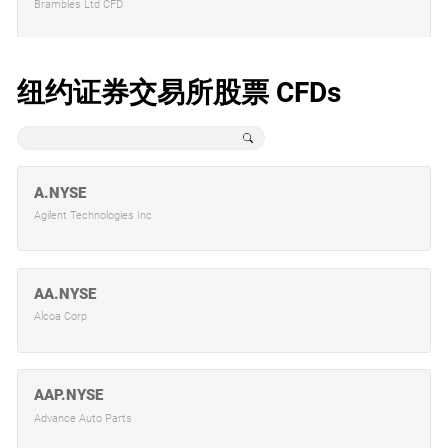
Brambles Ltd CFD
CBA.ASX
纽约证券交易所股票 CFDs
Commonwealth Bank of Australia CFD
CSL.ASX
A.NYSE
CSL Ltd CFD
Agilent Technologies Inc
FMG.ASX
AA.NYSE
Fortescue Metals Group CFD
Alcoa Corp
IAG.ASX
AAP.NYSE
Insurance Australia Group CFD
Advance Auto Parts