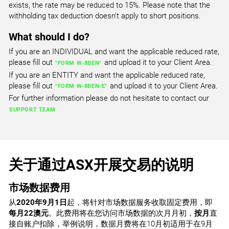
exists, the rate may be reduced to 15%. Please note that the
Allstate Corp
FRE.ETR
Akso Health Group
DCC.LSE
withholding tax deduction doesn't apply to short positions.
EDF.PAR
Fresenius KGaA
IBE.MAD
Dcc PLC (GB)
LOGC.US
Electricite de France SA
Iberdrola
What should I do?
ContextLogic Holdings Inc CFD
ALLE.NYSE
AIKI.NAS
If you are an INDIVIDUAL and want the applicable reduced rate,
Allegion
G1A.ETR
please fill out
and upload it to your Client Area.
Aikido Pharma Inc
DGE.LSE
"FORM W-8BEN"
EL.PAR
GEA
IDR.MAD
If you are an ENTITY and want the applicable reduced rate,
Diageo PLC (GB)
MEHCQ.US
Essilor International
Indra Sistemas
please fill out
and upload it to your Client Area.
"FORM W-8BEN-E"
Chrome Holding Co CFD
For further information please do not hesitate to contact our
ALLY.NYSE
AINV.NAS
SUPPORT TEAM
Ally Financial Inc. Common Stock
GBF.ETR
Apollo Investment Corp
DLG.LSE
EN.PAR
Bilfinger Berger
ITX.MAD
Direct Line Insurance Group
SICPQ.US
Bouygues
Inditex
Silvergate Capital Corp CFD
ALTG.NYSE
AIRG.NAS
关于通过ASX开展交易的说明
Alta Equipment Group Inc
GFT.ETR
Airgain Inc
EMG.LSE
ENGI.PAR
GFT Technologies AG
MAP.MAD
Man Group PLC
SPWRQ.US
Engie
市场数据费用
Mapfre
SunPower Corp CFD
ALX.NYSE
从
2020年9月1日
起，将针对市场数据服务收取固定费用，即
AIRS.NAS
每月22澳元
。此费用将在您访问市场数据的次月月初，
按月
直
Alexander's Inc
HEI.ETR
AirSculpt Technologies Inc.
EXPN.LSE
接自账户扣除，举例说明，数据月费将在10月初适用于在9月
EO.PAR
HeidelbergCement AG
MEL.MAD