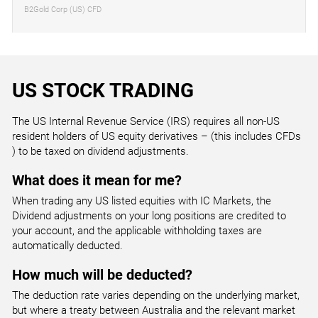
Inmobiliaria Colonial
B2Gold Corp (US) CFD
ALC.NYSE
AGMH.NAS
Alcon Inc (US)
FME.ETR
AGM Group Holdings Inc CFD
CNA.LSE
CS.PAR
Fresenius Medical Care AG (DE)
ELE.MAD
Centrica
CBOE.US
AXA SA (FR)
Endesa
Cboe Global Markets Inc CFD
US STOCK TRADING
ALEX.NYSE
AGNC.NAS
Alexander & Baldwin Inc
FNTN.ETR
AGNC Investment Corp
CPG.LSE
The US Internal Revenue Service (IRS) requires all non-US
DG.PAR
Freenet
ENG.MAD
resident holders of US equity derivatives – (this includes CFDs
Compass Group
CODX.US
Vinci
Enagas
) to be taxed on dividend adjustments.
Co-Diagnostics Inc CFD
ALG.NYSE
AGRX.NAS
What does it mean for me?
Alamo Group Inc
FPE3.ETR
Agile Therapeutics Inc
CPI.LSE
DSY.PAR
When trading any US listed equities with IC Markets, the
Fuchs Petrolub AG
FER.MAD
Capita Group
FSRNQ.US
Dassault Systemes
Dividend adjustments on your long positions are credited to
Ferrovial
Fisker Inc CFD
your account, and the applicable withholding taxes are
ALK.NYSE
AHCO.NAS
automatically deducted.
Alaska Air Group Inc
FRA.ETR
Adapthealth Corp
CRH.LSE
EDEN.PAR
How much will be deducted?
Fraport
GRF.MAD
CRH (UK)
IDEXQ.US
Edenred
Grifols SA
The deduction rate varies depending on the underlying market,
Ideanomics Inc CFD
but where a treaty between Australia and the relevant market
ALL.NYSE
AHG.NAS