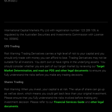
联系我们
AN.NYSE
ALRM.NAS
AutoNation
MRK.ETR
Alarm.com Holdings Inc
IMB.LSE
MC.PAR
Merck KGAA
Imperial Brands
LVMH Moet Hennessy Louis Vuitton SA (FR)
International Capital Markets Pty Ltd with registration number 123 289 109, is
ANET.NYSE
ALRN.NAS
regulated by the Australian Securities and Investments Commission with License
Arista Networks
MTX.ETR
No. 335692.
Aileron Therapeutics Inc
IMI.LSE
ML.PAR
MTU Aero Engines NA
IMI
CFD Trading
Michelin
Risk Warning: Trading Derivatives carries a high level of risk to your capital and you
ANF.NYSE
should only trade with money you can afford to lose. Trading Derivatives may not be
ALRS.NAS
suitable for all investors. You don't own or have rights in the underlying assets. You
Abercrombie
MUV2.ETR
Werner Enterprises Inc
INF.LSE
should consider whether you are part of our target market by reviewing our
Target
MMB.PAR
Muench.Rueckvers.VNA
Market Determination,
and read our PDS
and other legal documents
to ensure you
Informa
Lagardere
fully understand the risks before you make any trading decisions.
ANTM.NYSE
Shares Trading
ALT.NAS
Anthem Inc
NDA.ETR
Risk Warning: When you invest, your capital is at risk. The value of share can go up
Altimmune Inc
ITRK.LSE
OR.PAR
as well as down, which means you could get back less than your original investment.
Aurubis
Intertek Group
Please ensure that you fully understand the risks involved before making any
L'Oreal
investment decision. Please refer to our
Financial Services Guide
and
other legal
documents
.
AOD.NYSE
ALVR.NAS