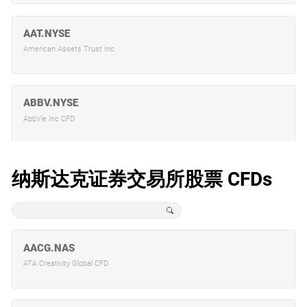
MQG.ASX
AAT.NYSE
Macquarie Group Ltd CFD
American Assets Trust Inc
NAB.ASX
ABBV.NYSE
National Australia Bank CFD
AbbVie Inc CFD
QBE.ASX
ABC.NYSE
纳斯达克证券交易所股票 CFDs
QBE Insurance Group CFD
AmerisourceBergen Corp
RIO.ASX
ABEV.NYSE
AACG.NAS
Rio Tinto (AUD) CFD
Ambev ADR Representing One Ord Shs
ATA Creativity Global CFD
SCG.ASX