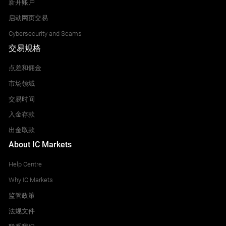
新开账户
ICAD.PAR
Lufthansa
TL5.MAD
Hammerson
Icade
启动网页交易
Mediaset Espana Comunicacion SA
AMRX.NYSE
Cybersecurity and Scams
ALGN.NAS
Amneal Pharmaceuticals
LIN.ETR
交易规格
Align Technology
HSBA.LSE
JCDX.PAR
Linde Plc (DE)
TRE.MAD
HSBC
JCDecaux
点差和佣金
Tecnicas Reunida
市场领域
AMT.NYSE
ALGS.NAS
American Tower Corporation (REIT) CFD
LXS.ETR
交易时间
Aligos Therapeutics Inc CFD
IAG.LSE
KER.PAR
Lanxess
VIS.MAD
International Consolidated Airlines Group
入金存款
Kering
Viscofan
出金取款
AMWL.NYSE
ALNY.NAS
About IC Markets
American Well Corp
M5Z.ETR
Alnylam Pharmaceuticals Inc. Common Stock
ICP.LSE
LR.PAR
Manz Automation
REDE.MAD
Intermediate Cap
Help Centre
Legrand
Redeia Corporacion SA CFD
Why IC Markets
AMX.NYSE
ALPN.NAS
监管政策
America Movil
MOR.ETR
Alpine Immune Sciences Inc
III.LSE
MAU.PAR
法规文件
Morphosys
3i Group
Maurel & Prom