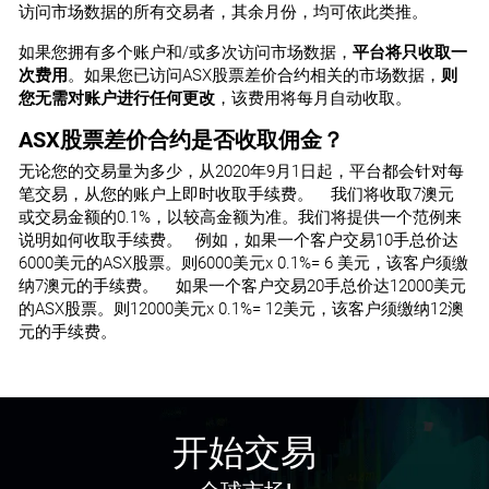
Experian
TOON.US
访问市场数据的所有交易者，其余月份，均可依此类推。
Faurecia
Melia Hotels International
Kartoon Studios Inc CFD
如果您拥有多个账户和/或多次访问市场数据，
平台将只收取一
AM.NYSE
AKAM.NAS
次费用
。如果您已访问ASX股票差价合约相关的市场数据，
则
Antero Midstream Partners LP
HEN3.ETR
Akamai Technologies Inc
EZJ.LSE
您无需对账户进行任何更改
，该费用将每月自动收取。
EUFI.PAR
Henkel AG & Co KGaA
MRL.MAD
EasyJet
TPICQ.US
Eurofins Scientific CFD
Merlin Properties Socimi SA
ASX股票差价合约是否收取佣金？
TPI Composites Inc CFD
AMC.NYSE
无
论您的交易量为多少
，
从
2020
年
9
月
1
日起
，
平台都会
针对每
AKRO.NAS
AMC Entertainment Holdings Inc CFD
HNR1.ETR
笔交易
，
从您的账户上即时收取手续费。
我
们将收取
7
澳元
Akero Therapeutics Inc
FLTR.LSE
FGR.PAR
或交易金
额的
0.1%
，
以
较高金额为准。我们将提供一个范例来
Hannover RE
MTS.MAD
Flutter Entertainment
VRAYQ.US
Eiffage
说明如何收取手续费
。
例如
，
如果一个客
户交易
10
手
总价达
ArcelorMittal (ES)
ViewRay Inc CFD
6000
美元的
ASX
股票。
则
6000
美元
x 0.1%= 6
美元，
该客户须缴
AMCR.NYSE
AKTS.NAS
纳
7
澳元的手
续费。
如果一个客
户交易
20
手
总价达
12000
美元
Amcor plc
HOT.ETR
的
ASX
股票。
则
12000
美元
x 0.1%= 12
美元，
该客户须缴纳
12
澳
Akoustis Technologies Inc
FRES.LSE
FNAC.PAR
HOCHTIEF
NTGY.MAD
元的手
续费
。
Fresnillo
VXRT.US
Fnac Darty
Naturgy Energy Group
Vaxart Inc CFD
AME.NYSE
AKTX.NAS
AMETEK Inc.
IFX.ETR
Akari Therapeutics PLC
GLEN.LSE
FP.PAR
Infineon TECH.AG
REP.MAD
开始交易
Glencore Xstrata plc (UK)
ZYXIQ.US
TotalEnergies (FR)
Repsol YPF
Zynex Inc CFD