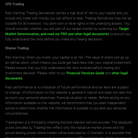
CFD Trading
Risk Warning: Trading Derivatives carries a high level of risk to your capital and you
should only trade with money you can afford to lose. Trading Derivatives may not be
suitable for all investors. You don't own or have rights in the underlying assets. You
should consider whether you are part of our target market by reviewing our
Target
Market Determination,
and read our PDS
and other legal documents
to ensure you
fully understand the risks before you make any trading decisions.
Shares Trading
Risk Warning: When you invest, your capital is at risk. The value of share can go up
as well as down, which means you could get back less than your original investment.
Please ensure that you fully understand the risks involved before making any
investment decision. Please refer to our
Financial Services Guide
and
other legal
documents
.
Past performance is no indication of future performance and tax laws are subject
to change. All information on this website is general in nature and does not take into
account your personal objectives, financial situation or needs. Before acting on any
information available on this website, we recommend that you seek independent
advice to determine whether the information is suitable to you and your personal
circumstances.
TradingView is a third-party charting tool and relevant service provider. The displayed
prices provided by TradingView reflect only the indicative market prices and not
actual dealing prices where trades will be executed by IC Markets. It is possible that
client orders may be executed at a price that is different from the displayed price on