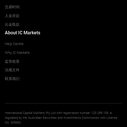
交易时间
入金存款
出金取款
About IC Markets
Help Centre
Why IC Markets
监管政策
法规文件
联系我们
International Capital Markets Pty Ltd with registration number 123 289 109, is
regulated by the Australian Securities and Investments Commission with License
No. 335692.