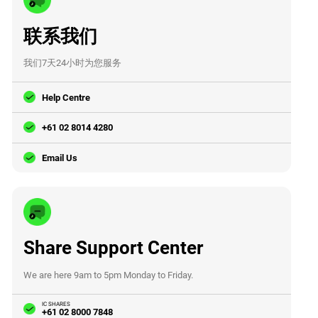
联系我们
我们7天24小时为您服务
Help Centre
+61 02 8014 4280
Email Us
Share Support Center
We are here 9am to 5pm Monday to Friday.
IC SHARES
+61 02 8000 7848