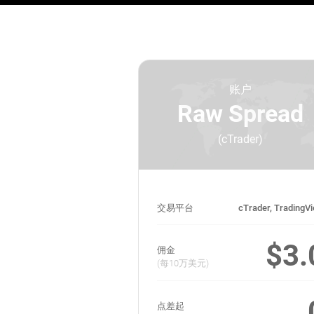
账户
Raw Spread
(cTrader)
交易平台
cTrader, TradingV
$3.
佣金
(每10万美元)
点差起