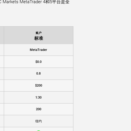
ts MetaTrader 4和5平台是全
账户
标准
MetaTrader
$0.0
0.8
$200
1:30
200
纽约