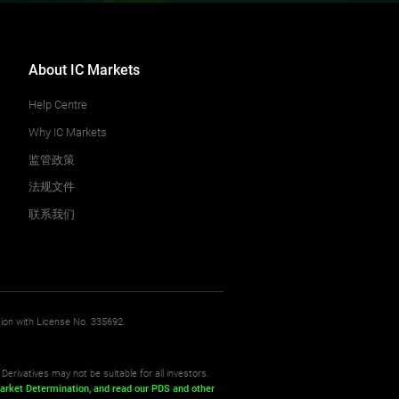
About IC Markets
Help Centre
Why IC Markets
监管政策
法规文件
联系我们
sion with License No. 335692.
Derivatives may not be suitable for all investors.
arket Determination,
and read our PDS
and other