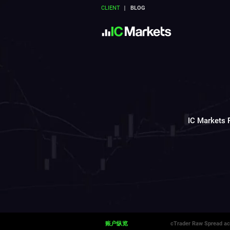
CLIENT
BLOG
IC Mark
账户纵览
cTrader Raw Spread a