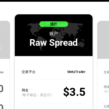
流行
账户
Raw Spread
交易平台
MetaTrader
iew
交
0
佣
$3.5
佣金
(每
(每手每边，双边$7)
0
点