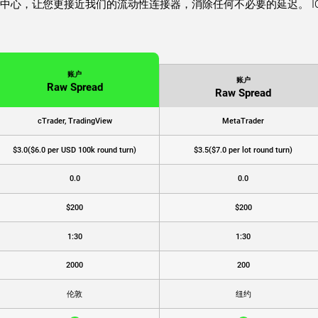
数据中心，让您更接近我们的流动性连接器，消除任何不必要的延迟。 IC Marke
。
账户
账户
Raw Spread
Raw Spread
cTrader, TradingView
MetaTrader
$3.0
($6.0 per USD 100k round turn)
$3.5
($7.0 per lot round turn)
0.0
0.0
$200
$200
1:30
1:30
2000
200
伦敦
纽约