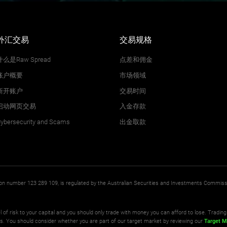
外汇交易
交易规格
什么是Raw Spread
点差和佣金
账户概要
市场领域
新开账户
交易时间
启动网页交易
入金存款
ybersecurity and Scams
出金取款
ation number 123 289 109, is regulated by the Australian Securities and Investments Commis
l of risk to your capital and you should only trade with money you can afford to lose. Trading 
ts. You should consider whether you are part of our target market by reviewing our
Target M