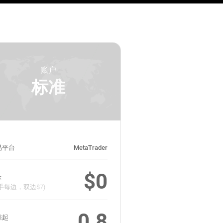
账户
标准
易平台
MetaTrader
$0
金
手每边，双边$7)
0.8
差起