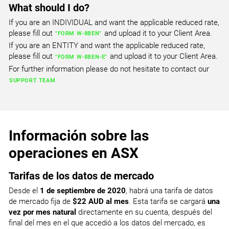
Iberdrola
What should I do?
ContextLogic Holdings Inc CFD
ALLE.NYSE
AIKI.NAS
If you are an INDIVIDUAL and want the applicable reduced rate,
Allegion
G1A.ETR
please fill out
and upload it to your Client Area.
Aikido Pharma Inc
DGE.LSE
"FORM W-8BEN"
EL.PAR
GEA
IDR.MAD
If you are an ENTITY and want the applicable reduced rate,
Diageo PLC (GB)
MEHCQ.US
Essilor International
Indra Sistemas
please fill out
and upload it to your Client Area.
"FORM W-8BEN-E"
Chrome Holding Co CFD
For further information please do not hesitate to contact our
ALLY.NYSE
AINV.NAS
SUPPORT TEAM
Ally Financial Inc. Common Stock
GBF.ETR
Apollo Investment Corp
DLG.LSE
EN.PAR
Bilfinger Berger
ITX.MAD
Direct Line Insurance Group
SICPQ.US
Bouygues
Inditex
Silvergate Capital Corp CFD
ALTG.NYSE
AIRG.NAS
Información sobre las
Alta Equipment Group Inc
GFT.ETR
Airgain Inc
EMG.LSE
ENGI.PAR
GFT Technologies AG
MAP.MAD
operaciones en ASX
Man Group PLC
SPWRQ.US
Engie
Mapfre
SunPower Corp CFD
ALX.NYSE
Tarifas de los datos de mercado
AIRS.NAS
Alexander's Inc
HEI.ETR
AirSculpt Technologies Inc.
EXPN.LSE
Desde el
1 de septiembre de 2020
, habrá una tarifa de datos
EO.PAR
HeidelbergCement AG
MEL.MAD
de mercado fija de
$22 AUD al mes
. Esta tarifa se cargará
una
Experian
TOON.US
Faurecia
Melia Hotels International
vez por mes natural
directamente en su cuenta, después del
Kartoon Studios Inc CFD
final del mes en el que accedió a los datos del mercado, es
AM.NYSE