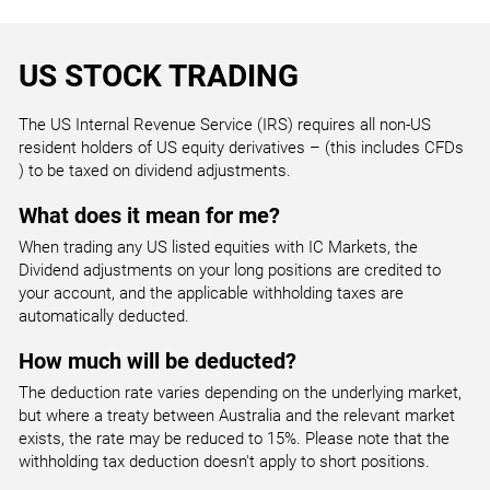
FME.ETR
AGM Group Holdings Inc CFD
CNA.LSE
CS.PAR
Fresenius Medical Care AG (DE)
ELE.MAD
Centrica
CBOE.US
AXA SA (FR)
Endesa
Cboe Global Markets Inc CFD
US STOCK TRADING
ALEX.NYSE
AGNC.NAS
Alexander & Baldwin Inc
FNTN.ETR
AGNC Investment Corp
CPG.LSE
The US Internal Revenue Service (IRS) requires all non-US
DG.PAR
Freenet
ENG.MAD
resident holders of US equity derivatives – (this includes CFDs
Compass Group
CODX.US
Vinci
Enagas
) to be taxed on dividend adjustments.
Co-Diagnostics Inc CFD
ALG.NYSE
AGRX.NAS
What does it mean for me?
Alamo Group Inc
FPE3.ETR
Agile Therapeutics Inc
CPI.LSE
DSY.PAR
When trading any US listed equities with IC Markets, the
Fuchs Petrolub AG
FER.MAD
Capita Group
FSRNQ.US
Dassault Systemes
Dividend adjustments on your long positions are credited to
Ferrovial
Fisker Inc CFD
your account, and the applicable withholding taxes are
ALK.NYSE
AHCO.NAS
automatically deducted.
Alaska Air Group Inc
FRA.ETR
Adapthealth Corp
CRH.LSE
EDEN.PAR
How much will be deducted?
Fraport
GRF.MAD
CRH (UK)
IDEXQ.US
Edenred
Grifols SA
The deduction rate varies depending on the underlying market,
Ideanomics Inc CFD
but where a treaty between Australia and the relevant market
ALL.NYSE
AHG.NAS
exists, the rate may be reduced to 15%. Please note that the
Allstate Corp
FRE.ETR
Akso Health Group
DCC.LSE
withholding tax deduction doesn't apply to short positions.
EDF.PAR
Fresenius KGaA
IBE.MAD
Dcc PLC (GB)
LOGC.US
Electricite de France SA