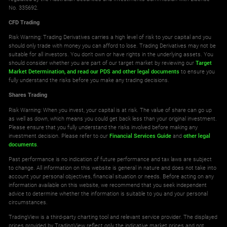
No. 335692.
AON.NYSE
ALXN.NAS
CFD Trading
Aon plc
NEM.ETR
Alexion Pharmaceuticals
JE.LSE
POM.PAR
Risk Warning: Trading Derivatives carries a high level of risk to your capital and you
Nemetschek AG
Just Eat Plc
should only trade with money you can afford to lose. Trading Derivatives may not be
Plastic Omnium
suitable for all investors. You don't own or have rights in the underlying assets. You
should consider whether you are part of our target market by reviewing our
Target
AOS.NYSE
AMAT.NAS
Market Determination,
and read our PDS
and other legal documents
to ensure you
A.O. Smith Corp
NWO.ETR
Applied Materials CFD
fully understand the risks before you make any trading decisions.
JMAT.LSE
PUB.PAR
New Work SE
Johnson Matthey
Shares Trading
Publicis Groupe
Risk Warning: When you invest, your capital is at risk. The value of share can go up
APD.NYSE
as well as down, which means you could get back less than your original investment.
AMBA.NAS
Please ensure that you fully understand the risks involved before making any
Air Products & Chemicals Inc
O2D.ETR
Ambarella Inc
JUP.LSE
investment decision. Please refer to our
Financial Services Guide
and
other legal
RCO.PAR
Telefonica Deutschland Holding
documents
.
Jupiter Fund Management PLC
Remy Cointreau
Past performance is no indication of future performance and tax laws are subject
APH.NYSE
to change. All information on this website is general in nature and does not take into
AMCX.NAS
account your personal objectives, financial situation or needs. Before acting on any
Amphenol Corp
P911.ETR
AMC Networks Inc CFD
KGF.LSE
information available on this website, we recommend that you seek independent
RI.PAR
Porsche AG
advice to determine whether the information is suitable to you and your personal
Kingfisher
Pernod Ricard
circumstances.
TradingView is a third-party charting tool and relevant service provider. The displayed
APO.NYSE
AMD.NAS
prices provided by TradingView reflect only the indicative market prices and not