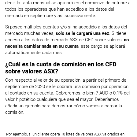
AKAM.NAS
decir, la tarifa mensual se aplicará en el comienzo de octubre a
Antero Midstream Partners LP
HEN3.ETR
Akamai Technologies Inc
EZJ.LSE
todos los operadores que han accedido a los datos del
EUFI.PAR
Henkel AG & Co KGaA
MRL.MAD
EasyJet
mercado en septiembre y así sucesivamente.
TPICQ.US
Eurofins Scientific CFD
Merlin Properties Socimi SA
TPI Composites Inc CFD
Si posee múltiples cuentas y/o si ha accedido a los datos del
AMC.NYSE
AKRO.NAS
mercado muchas veces,
solo se le cargará una vez
. Si tiene
AMC Entertainment Holdings Inc CFD
HNR1.ETR
Akero Therapeutics Inc
FLTR.LSE
acceso a los datos de mercado ASX de CFD sobre valores,
no
FGR.PAR
Hannover RE
MTS.MAD
necesita cambiar nada en su cuenta
, este cargo se aplicará
Flutter Entertainment
VRAYQ.US
Eiffage
ArcelorMittal (ES)
automáticamente cada mes.
ViewRay Inc CFD
AMCR.NYSE
AKTS.NAS
¿Cuál es la cuota de comisión en los CFD
Amcor plc
HOT.ETR
Akoustis Technologies Inc
FRES.LSE
sobre valores ASX?
FNAC.PAR
HOCHTIEF
NTGY.MAD
Fresnillo
VXRT.US
Fnac Darty
Con respecto al valor de su operación, a partir del primero de
Naturgy Energy Group
Vaxart Inc CFD
septiembre de 2020 se le cobrará una comisión por operación
AME.NYSE
al contado en su cuenta.
Cobraremos, o bien 7 AUD o 0.1% del
AKTX.NAS
AMETEK Inc.
IFX.ETR
valor hipotético cualquiera que sea el mayor. Deberíamos
Akari Therapeutics PLC
GLEN.LSE
FP.PAR
añadir un ejemplo para demostrar cómo vamos a cargar la
Infineon TECH.AG
REP.MAD
Glencore Xstrata plc (UK)
ZYXIQ.US
TotalEnergies (FR)
comisión.
Repsol YPF
Zynex Inc CFD
AMG.NYSE
AKUS.NAS
Affiliated Managers Group Inc
KCO.ETR
Akouos Inc
GSK.LSE
FR.PAR
Por ejemplo, si un cliente opera 10 lotes de valores ASX valorados en
Kloeckner & Co