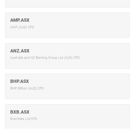
AMP.ASX
AMP (AUD) CFD
ANZ.ASX
Australia and NZ Banking Group Ltd (AUD) CFD
BHP.ASX
BHP Billiton (AUD) CFD
BXB.ASX
Brambles Ltd CFD