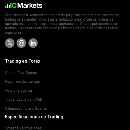
AMRX.NYSE
ALGN.NAS
Amneal Pharmaceuticals
LIN.ETR
Align Technology
HSBA.LSE
JCDX.PAR
El objetivo de IC Markets es crear el mejor y más transparente entorno de
Linde Plc (DE)
TRE.MAD
HSBC
trading para clientes minoristas e institucionales, lo que permite a los
JCDecaux
operadores centrarse más en sus operaciones. Creado por traders para
Tecnicas Reunida
traders, IC Markets está dedicado a ofrecer spreads, ejecución y servicio
AMT.NYSE
superiores.
ALGS.NAS
American Tower Corporation (REIT) CFD
LXS.ETR
Aligos Therapeutics Inc CFD
IAG.LSE
KER.PAR
Lanxess
VIS.MAD
International Consolidated Airlines Group
Kering
Viscofan
Trading en Forex
AMWL.NYSE
ALNY.NAS
American Well Corp
M5Z.ETR
Alnylam Pharmaceuticals Inc. Common Stock
ICP.LSE
Qué es Raw Spread
LR.PAR
Manz Automation
REDE.MAD
Intermediate Cap
Legrand
Resumen de cuentas
Redeia Corporacion SA CFD
AMX.NYSE
Abre una Cuenta
ALPN.NAS
America Movil
MOR.ETR
Trader Launch en Web
Alpine Immune Sciences Inc
III.LSE
MAU.PAR
Morphosys
3i Group
Cybersecurity and Scams
Maurel & Prom
Especificaciones de Trading
AN.NYSE
ALRM.NAS
AutoNation
MRK.ETR
Spreads y Comisiones
Alarm.com Holdings Inc