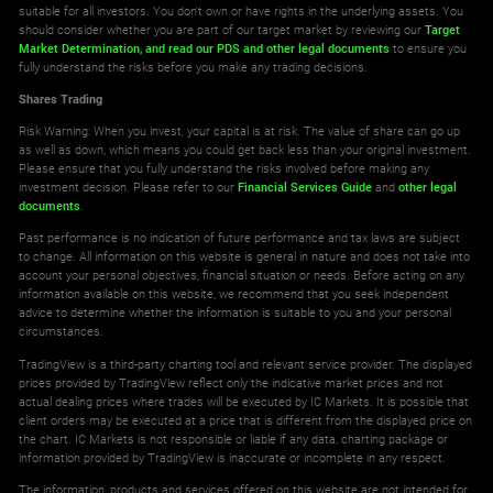
suitable for all investors. You don't own or have rights in the underlying assets. You
should consider whether you are part of our target market by reviewing our
Target
Market Determination,
and read our PDS
and other legal documents
to ensure you
fully understand the risks before you make any trading decisions.
Shares Trading
Risk Warning: When you invest, your capital is at risk. The value of share can go up
as well as down, which means you could get back less than your original investment.
Please ensure that you fully understand the risks involved before making any
investment decision. Please refer to our
Financial Services Guide
and
other legal
documents
.
Past performance is no indication of future performance and tax laws are subject
to change. All information on this website is general in nature and does not take into
account your personal objectives, financial situation or needs. Before acting on any
information available on this website, we recommend that you seek independent
advice to determine whether the information is suitable to you and your personal
circumstances.
TradingView is a third-party charting tool and relevant service provider. The displayed
prices provided by TradingView reflect only the indicative market prices and not
actual dealing prices where trades will be executed by IC Markets. It is possible that
client orders may be executed at a price that is different from the displayed price on
the chart. IC Markets is not responsible or liable if any data, charting package or
information provided by TradingView is inaccurate or incomplete in any respect.
The information, products and services offered on this website are not intended for