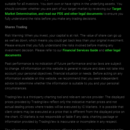
suitable for all investors. You don't own or have rights in the underlying assets. You
should consider whether you are part of our target market by reviewing our
Target
Market Determination,
and read our PDS
and other legal documents
to ensure you
fully understand the risks before you make any trading decisions.
Shares Trading
Risk Warning: When you invest, your capital is at risk. The value of share can go up
as well as down, which means you could get back less than your original investment.
Please ensure that you fully understand the risks involved before making any
investment decision. Please refer to our
Financial Services Guide
and
other legal
documents
.
Past performance is no indication of future performance and tax laws are subject
to change. All information on this website is general in nature and does not take into
account your personal objectives, financial situation or needs. Before acting on any
information available on this website, we recommend that you seek independent
advice to determine whether the information is suitable to you and your personal
circumstances.
TradingView is a third-party charting tool and relevant service provider. The displayed
prices provided by TradingView reflect only the indicative market prices and not
actual dealing prices where trades will be executed by IC Markets. It is possible that
client orders may be executed at a price that is different from the displayed price on
the chart. IC Markets is not responsible or liable if any data, charting package or
information provided by TradingView is inaccurate or incomplete in any respect.
The information, products and services offered on this website are not intended for