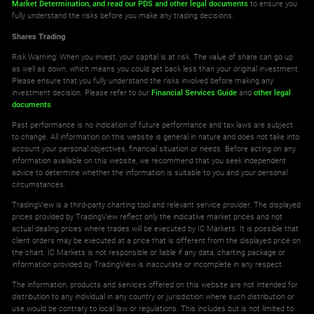
Market Determination,
and read our PDS
and other legal documents
to ensure you
fully understand the risks before you make any trading decisions.
Shares Trading
Risk Warning: When you invest, your capital is at risk. The value of share can go up
as well as down, which means you could get back less than your original investment.
Please ensure that you fully understand the risks involved before making any
investment decision. Please refer to our
Financial Services Guide
and
other legal
documents
.
Past performance is no indication of future performance and tax laws are subject
to change. All information on this website is general in nature and does not take into
account your personal objectives, financial situation or needs. Before acting on any
information available on this website, we recommend that you seek independent
advice to determine whether the information is suitable to you and your personal
circumstances.
TradingView is a third-party charting tool and relevant service provider. The displayed
prices provided by TradingView reflect only the indicative market prices and not
actual dealing prices where trades will be executed by IC Markets. It is possible that
client orders may be executed at a price that is different from the displayed price on
the chart. IC Markets is not responsible or liable if any data, charting package or
information provided by TradingView is inaccurate or incomplete in any respect.
The information, products and services offered on this website are not intended for
distribution to any individual in any country or jurisdiction where such distribution or
use would be contrary to local law or regulations. This includes but is not limited to