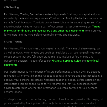
No. 335692.
CFD Trading
Risk Warning: Trading Derivatives carries a high level of risk to your capital and you
should only trade with money you can afford to lose. Trading Derivatives may not be
suitable for all investors. You don't own or have rights in the underlying assets. You
should consider whether you are part of our target market by reviewing our
Target
Market Determination,
and read our PDS
and other legal documents
to ensure you
fully understand the risks before you make any trading decisions.
Shares Trading
Risk Warning: When you invest, your capital is at risk. The value of share can go up
as well as down, which means you could get back less than your original investment.
Please ensure that you fully understand the risks involved before making any
investment decision. Please refer to our
Financial Services Guide
and
other legal
documents
.
Past performance is no indication of future performance and tax laws are subject
to change. All information on this website is general in nature and does not take into
account your personal objectives, financial situation or needs. Before acting on any
information available on this website, we recommend that you seek independent
advice to determine whether the information is suitable to you and your personal
circumstances.
TradingView is a third-party charting tool and relevant service provider. The displayed
prices provided by TradingView reflect only the indicative market prices and not