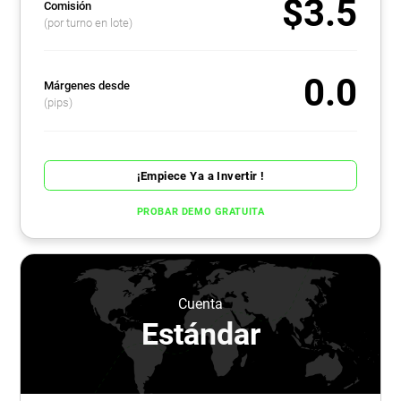
$3.5
Comisión
(por turno en lote)
0.0
Márgenes desde
(pips)
¡Empiece Ya a Invertir !
PROBAR DEMO GRATUITA
Cuenta
Estándar