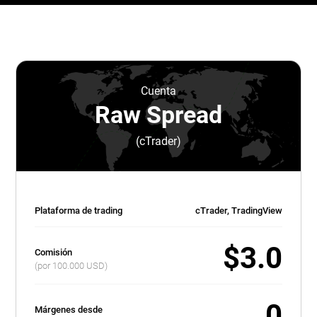
Cuenta
Raw Spread
(cTrader)
Plataforma de trading
cTrader, TradingView
$3.0
Comisión
(por 100.000 USD)
0
Márgenes desde