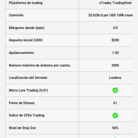
Plataforma de trading
cTrader, TradingView
Comisión
$3.0
($6.0 per USD 100k round tu
Márgenes desde (pips)
0.0
Deposito Inicial (USD)
$200
Apalancamiento
1:30
Número máximo de órdenes por cuenta
2000
Localización del Servidor
Londres
Micro Lote Trading (0.01)
Pares de Divisas
61
Índice de CFDs Trading
Nivel de Stop Out
50%