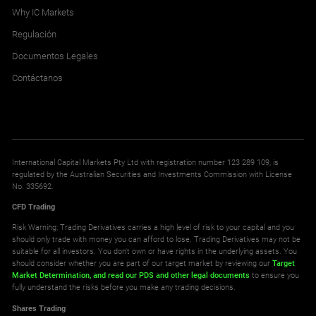
Why IC Markets
Regulación
Documentos Legales
Contáctanos
International Capital Markets Pty Ltd with registration number 123 289 109, is
regulated by the Australian Securities and Investments Commission with License
No. 335692.
CFD Trading
Risk Warning: Trading Derivatives carries a high level of risk to your capital and you
should only trade with money you can afford to lose. Trading Derivatives may not be
suitable for all investors. You don't own or have rights in the underlying assets. You
should consider whether you are part of our target market by reviewing our
Target
Market Determination,
and read our PDS
and other legal documents
to ensure you
fully understand the risks before you make any trading decisions.
Shares Trading