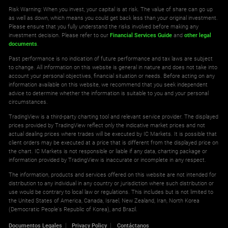
Risk Warning: When you invest, your capital is at risk. The value of share can go up
as well as down, which means you could get back less than your original investment.
Please ensure that you fully understand the risks involved before making any
investment decision. Please refer to our
Financial Services Guide
and
other legal
documents
.
Past performance is no indication of future performance and tax laws are subject
to change. All information on this website is general in nature and does not take into
account your personal objectives, financial situation or needs. Before acting on any
information available on this website, we recommend that you seek independent
advice to determine whether the information is suitable to you and your personal
circumstances.
TradingView is a third-party charting tool and relevant service provider. The displayed
prices provided by TradingView reflect only the indicative market prices and not
actual dealing prices where trades will be executed by IC Markets. It is possible that
client orders may be executed at a price that is different from the displayed price on
the chart. IC Markets is not responsible or liable if any data, charting package or
information provided by TradingView is inaccurate or incomplete in any respect.
The information, products and services offered on this website are not intended for
distribution to any individual in any country or jurisdiction where such distribution or
use would be contrary to local law or regulations. This includes but is not limited to
the United States of America, Canada, Israel, New Zealand, Iran, North Korea
(Democratic People's Republic of Korea), and Brazil.
Documentos Legales
Privacy Policy
Contáctanos