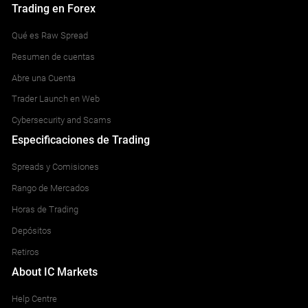
Trading en Forex
Qué es Raw Spread
Resumen de cuentas
Abre una Cuenta
Trader Launch en Web
Cybersecurity and Scams
Especificaciones de Trading
Spreads y Comisiones
Rango de Mercados
Horas de Trading
Depósitos
Retiros
About IC Markets
Help Centre