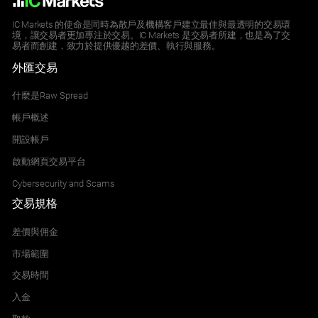
0.031
0.031
IC Markets 的使命是同時為散戶及機構客戶建立最佳與最透明的交易環
境，讓交易者更加專注於交易。IC Markets 是交易者所建，也是為了交
易者而創建，致力於提供優越的差價、執行與服務。
UST30Y
外匯交易
US T-Bond (30 year)
什麼是Raw Spread
0.030
0.031
帳戶概述
開設帳戶
啟動網頁交易平台
Cybersecurity and Scams
交易規格
差價與佣金
市場範圍
交易時間
入金