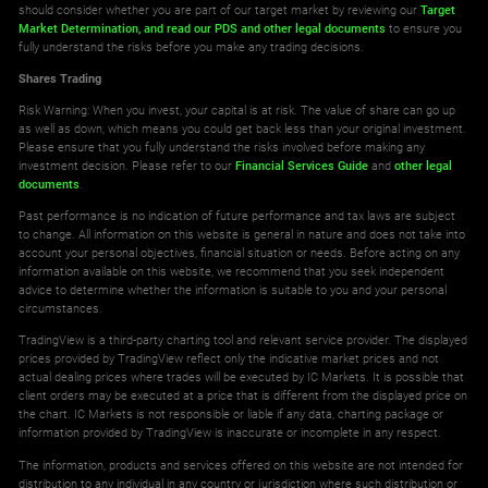
should consider whether you are part of our target market by reviewing our
Target
Market Determination,
and read our PDS
and other legal documents
to ensure you
fully understand the risks before you make any trading decisions.
Shares Trading
Risk Warning: When you invest, your capital is at risk. The value of share can go up
as well as down, which means you could get back less than your original investment.
Please ensure that you fully understand the risks involved before making any
investment decision. Please refer to our
Financial Services Guide
and
other legal
documents
.
Past performance is no indication of future performance and tax laws are subject
to change. All information on this website is general in nature and does not take into
account your personal objectives, financial situation or needs. Before acting on any
information available on this website, we recommend that you seek independent
advice to determine whether the information is suitable to you and your personal
circumstances.
TradingView is a third-party charting tool and relevant service provider. The displayed
prices provided by TradingView reflect only the indicative market prices and not
actual dealing prices where trades will be executed by IC Markets. It is possible that
client orders may be executed at a price that is different from the displayed price on
the chart. IC Markets is not responsible or liable if any data, charting package or
information provided by TradingView is inaccurate or incomplete in any respect.
The information, products and services offered on this website are not intended for
distribution to any individual in any country or jurisdiction where such distribution or