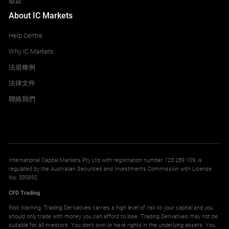
取款
About IC Markets
Help Centre
Why IC Markets
法規條例
法律文件
聯絡我們
International Capital Markets Pty Ltd with registration number 123 289 109, is
regulated by the Australian Securities and Investments Commission with License
No. 335692.
CFD Trading
Risk Warning: Trading Derivatives carries a high level of risk to your capital and you
should only trade with money you can afford to lose. Trading Derivatives may not be
suitable for all investors. You don't own or have rights in the underlying assets. You