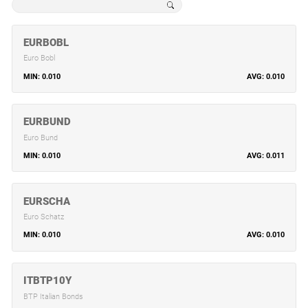
EURBOBL
Euro Bobl
0.010
0.010
EURBUND
Euro Bund
0.010
0.011
EURSCHA
Euro Schatz
0.010
0.010
ITBTP10Y
BTP Italian Bonds