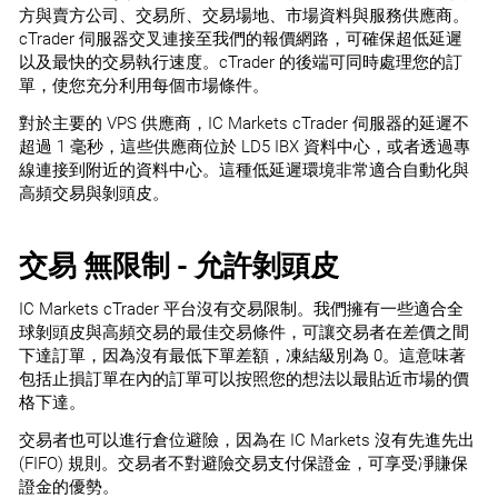
方與賣方公司、交易所、交易場地、市場資料與服務供應商。
cTrader 伺服器交叉連接至我們的報價網路，可確保超低延遲
以及最快的交易執行速度。cTrader 的後端可同時處理您的訂
單，使您充分利用每個市場條件。
對於主要的 VPS 供應商，IC Markets cTrader 伺服器的延遲不
超過 1 毫秒，這些供應商位於 LD5 IBX 資料中心，或者透過專
線連接到附近的資料中心。這種低延遲環境非常適合自動化與
高頻交易與剝頭皮。
交易 無限制 - 允許剝頭皮
IC Markets cTrader 平台沒有交易限制。我們擁有一些適合全
球剝頭皮與高頻交易的最佳交易條件，可讓交易者在差價之間
下達訂單，因為沒有最低下單差額，凍結級別為 0。這意味著
包括止損訂單在內的訂單可以按照您的想法以最貼近市場的價
格下達。
交易者也可以進行倉位避險，因為在 IC Markets 沒有先進先出
(FIFO) 規則。交易者不對避險交易支付保證金，可享受凈賺保
證金的優勢。