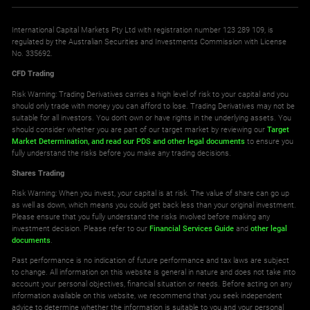
International Capital Markets Pty Ltd with registration number 123 289 109, is
regulated by the Australian Securities and Investments Commission with License
No. 335692.
CFD Trading
Risk Warning: Trading Derivatives carries a high level of risk to your capital and you
should only trade with money you can afford to lose. Trading Derivatives may not be
suitable for all investors. You don't own or have rights in the underlying assets. You
should consider whether you are part of our target market by reviewing our
Target
Market Determination,
and read our PDS
and other legal documents
to ensure you
fully understand the risks before you make any trading decisions.
Shares Trading
Risk Warning: When you invest, your capital is at risk. The value of share can go up
as well as down, which means you could get back less than your original investment.
Please ensure that you fully understand the risks involved before making any
investment decision. Please refer to our
Financial Services Guide
and
other legal
documents
.
Past performance is no indication of future performance and tax laws are subject
to change. All information on this website is general in nature and does not take into
account your personal objectives, financial situation or needs. Before acting on any
information available on this website, we recommend that you seek independent
advice to determine whether the information is suitable to you and your personal