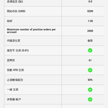
差價低至 (點)
0.0
開始存款 (USD)
$200
槓桿
1:30
Maximum number of position orders per
2000
account
伺服器位置
倫敦
微型手 交易 (0.01)
貨幣對
61
指數 CFD 交易
止損離場級別
50%
一鍵 交易
伊斯蘭 帳戶