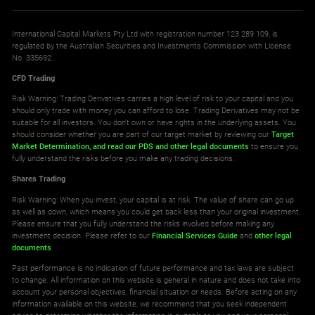
International Capital Markets Pty Ltd with registration number 123 289 109, is
regulated by the Australian Securities and Investments Commission with License
No. 335692.
CFD Trading
Risk Warning: Trading Derivatives carries a high level of risk to your capital and you
should only trade with money you can afford to lose. Trading Derivatives may not be
suitable for all investors. You don't own or have rights in the underlying assets. You
should consider whether you are part of our target market by reviewing our
Target
Market Determination,
and read our PDS
and other legal documents
to ensure you
fully understand the risks before you make any trading decisions.
Shares Trading
Risk Warning: When you invest, your capital is at risk. The value of share can go up
as well as down, which means you could get back less than your original investment.
Please ensure that you fully understand the risks involved before making any
investment decision. Please refer to our
Financial Services Guide
and
other legal
documents
.
Past performance is no indication of future performance and tax laws are subject
to change. All information on this website is general in nature and does not take into
account your personal objectives, financial situation or needs. Before acting on any
information available on this website, we recommend that you seek independent